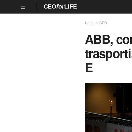
CEO
for
LIFE
Home
CEO
ABB, com
trasport
E