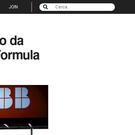
JOIN
o da
 Formula