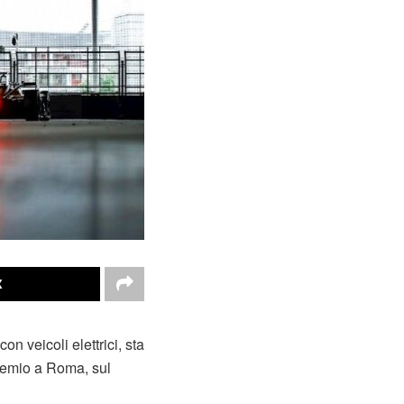
X
n veicoli elettrici, sta
remio a Roma, sul