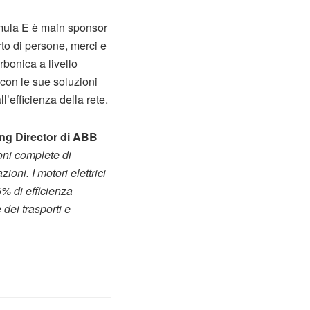
mula E è main sponsor
orto di persone, merci e
rbonica a livello
con le sue soluzioni
l’efficienza della rete.
g Director di ABB
oni complete di
azioni.
I motori elettrici
5% di efficienza
 dei trasporti e