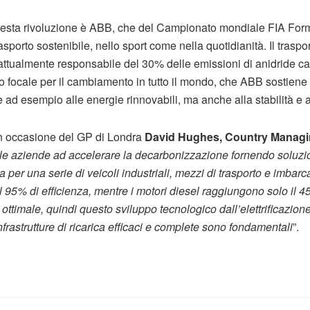
uesta rivoluzione è ABB, che del Campionato mondiale FIA For
rasporto sostenibile, nello sport come nella quotidianità. Il trasp
 attualmente responsabile del 30% delle emissioni di anidride ca
 focale per il cambiamento in tutto il mondo, che ABB sostiene 
 ad esempio alle energie rinnovabili, ma anche alla stabilità e al
in occasione del GP di Londra
David Hughes, Country Managin
le aziende ad accelerare la decarbonizzazione fornendo soluzi
a per una serie di veicoli industriali, mezzi di trasporto e imbarc
 95% di efficienza, mentre i motori diesel raggiungono solo il 4
o ottimale, quindi questo sviluppo tecnologico dall’elettrificazione
frastrutture di ricarica efficaci e complete sono fondamentali
”.