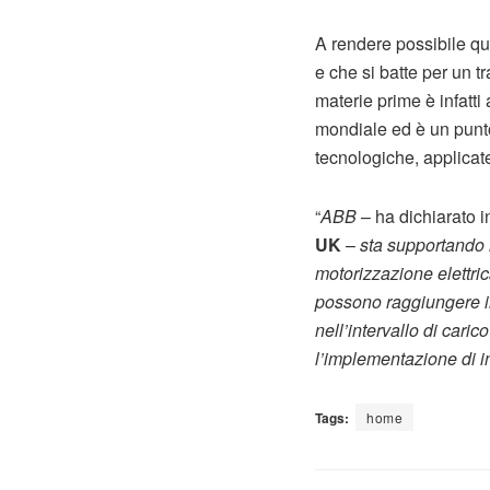
A rendere possibile q
e che si batte per un t
materie prime è infatti
mondiale ed è un punto
tecnologiche, applicate
“
ABB
– ha dichiarato 
UK
–
sta supportando 
motorizzazione elettric
possono raggiungere il
nell’intervallo di caric
l’implementazione di in
Tags:
home