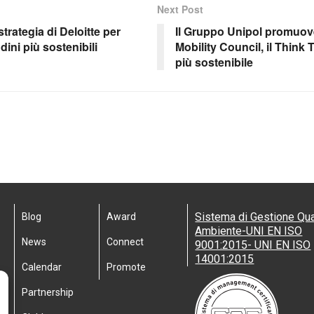
Next Post
strategia di Deloitte per
Il Gruppo Unipol promuov
ini più sostenibili
Mobility Council, il Think 
più sostenibile
Sistema di Gestione Qua
Blog
Award
Ambiente-UNI EN ISO
News
Connect
9001:2015- UNI EN ISO
14001:2015
Calendar
Promote
Partnership