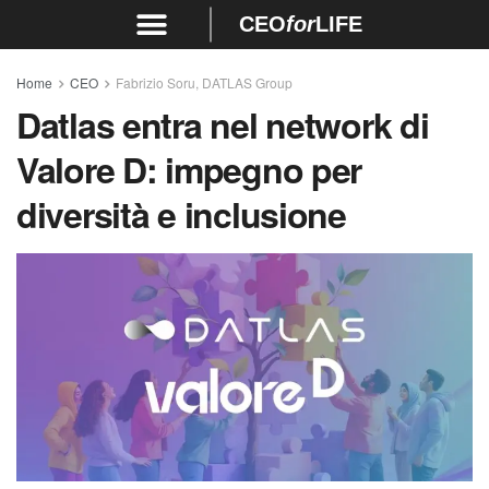
CEO
for
LIFE
Home
CEO
Fabrizio Soru, DATLAS Group
Datlas entra nel network di
Valore D: impegno per
diversità e inclusione