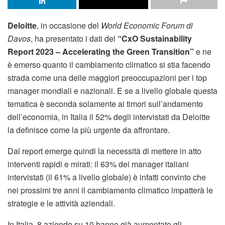
Deloitte
, in occasione del
World Economic Forum di
Davos
, ha presentato i dati del
“CxO Sustainability
Report 2023 – Accelerating the Green Transition”
e ne
è emerso quanto il cambiamento climatico si stia facendo
strada come una delle maggiori preoccupazioni per i top
manager mondiali e nazionali. E se a livello globale questa
tematica è seconda solamente ai timori sull’andamento
dell’economia, in Italia il 52% degli intervistati da Deloitte
la definisce come la più urgente da affrontare.
Dal report emerge quindi la necessità di mettere in atto
interventi rapidi e mirati: il 63% dei manager italiani
intervistati (il 61% a livello globale) è infatti convinto che
nei prossimi tre anni il cambiamento climatico impatterà le
strategie e le attività aziendali.
In Italia, 8 aziende su 10 hanno già aumentato gli