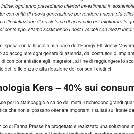
 Infine, ogni anno prevediamo ulteriori investimenti in sostenibi
ter con unità di nuova generazione per rendere ancora più effici
emo l’installazione di un sistema di accumulo per migliorare la 
el contempo, stiamo sostituendo i nostri veicoli con mezzi ibridi”
i sposa con la filosofia alla base dell’Energy Efficiency Movem
 ad accogliere ogni genere di azienda, dai costruttori di impianti
i di componentistica agli integratori, al fine di raggiungere lo 
o dell’efficienza e alla riduzione dei consumi elettrici.
nologia Kers – 40% sui consu
sse per lo stampaggio a caldo dei metalli richiedono grandi quan
fica che non si possano ottenere importanti risultati sul fronte d
cnico di Farina Presse ha progettato e realizzato una soluzione i
a che altrimenti, con gli impianti tradizionali, sarebbe andata p