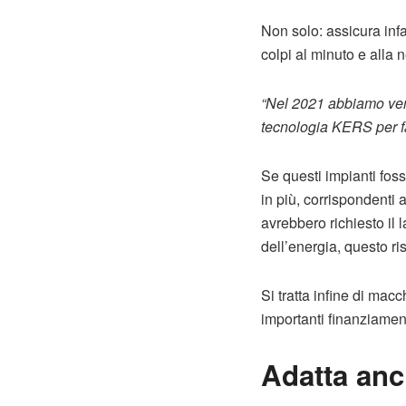
Non solo: assicura infa
colpi al minuto e alla 
“Nel 2021 abbiamo vendu
tecnologia KERS per fa
Se questi impianti fos
in più, corrispondenti 
avrebbero richiesto il l
dell’energia, questo r
Si tratta infine di mac
importanti finanziament
Adatta anch