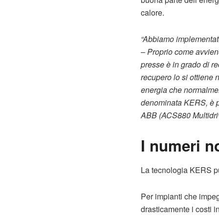
calore.
“Abbiamo implementato 
–
Proprio come avviene 
presse è in grado di r
recupero lo si ottiene 
energia che normalment
denominata KERS, è pos
ABB (ACS880 Multidri
I numeri 
La tecnologia KERS può
Per impianti che impeg
drasticamente i costi in