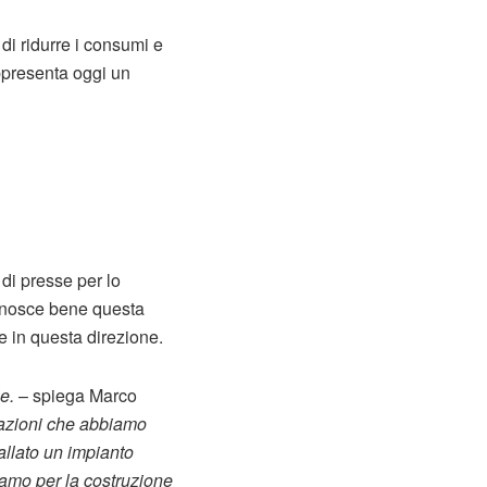
di ridurre i consumi e
appresenta oggi un
di presse per lo
conosce bene questa
e in questa direzione.
e.
– spiega Marco
cazioni che abbiamo
allato un impianto
iamo per la costruzione