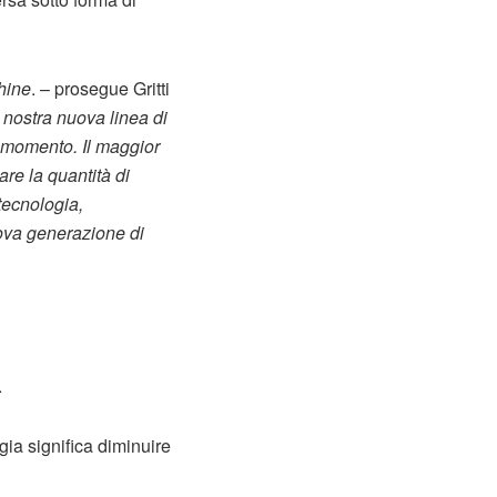
hine
. – prosegue Gritti
a nostra nuova linea di
o momento. Il maggior
are la quantità di
tecnologia,
uova generazione di
.
ia significa diminuire