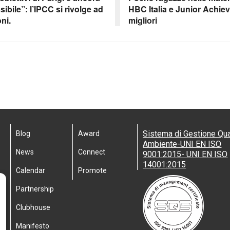
bile”: l’IPCC si rivolge ad
HBC Italia e Junior Achie
ni.
migliori
Sistema di Gestione Qua
Blog
Award
Ambiente-UNI EN ISO
News
Connect
9001:2015- UNI EN ISO
14001:2015
Calendar
Promote
Partnership
Clubhouse
Manifesto