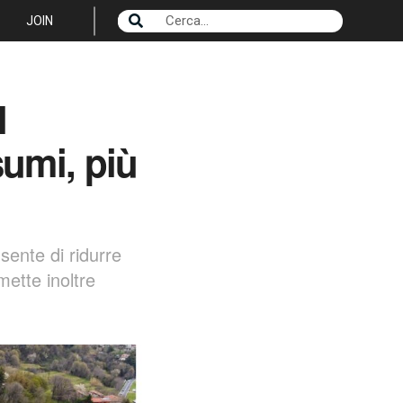
JOIN
l
umi, più
sente di ridurre
ette inoltre