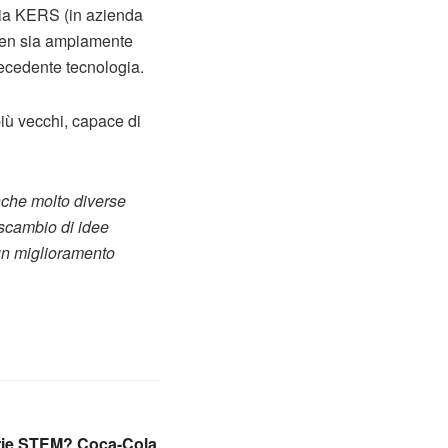
gia KERS (in azienda
reen sia ampiamente
recedente tecnologia.
più vecchi, capace di
nche molto diverse
scambio di idee
un miglioramento
erie STEM? Coca-Cola