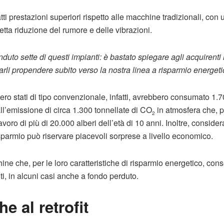
tti prestazioni superiori rispetto alle macchine tradizionali, con
netta riduzione del rumore e delle vibrazioni.
to sette di questi impianti: è bastato spiegare agli acquirenti l
rli propendere subito verso la nostra linea a risparmio energeti
sero stati di tipo convenzionale, infatti, avrebbero consumato 1
all’emissione di circa 1.300 tonnellate di CO
in atmosfera che, p
2
avoro di più di 20.000 alberi dell’età di 10 anni. Inoltre, conside
isparmio può riservare piacevoli sorprese a livello economico.
chine che, per le loro caratteristiche di risparmio energetico, co
i, in alcuni casi anche a fondo perduto.
e al retrofit