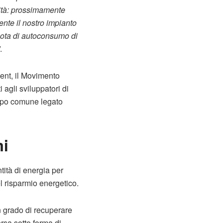
lità: prossimamente
ente il nostro impianto
quota di autoconsumo di
.
ent, il Movimento
 agli sviluppatori di
scopo comune legato
mi
tità di energia per
el risparmio energetico.
n grado di recuperare
ersa sotto forma di