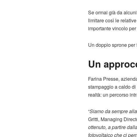
Se ormai già da alcuni
limitare così le relati
importante vincolo per 
Un doppio sprone per fa
Un approcc
Farina Presse, azienda
stampaggio a caldo di 
realtà: un percorso int
“
Siamo da sempre alla r
Gritti, Managing Direc
ottenuto, a partire da
fotovoltaico che ci pe