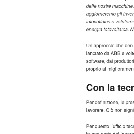
delle nostre macchine.
aggiorneremo gli inver
fotovoltaico e valuter
energia fotovoltaica. N
Un approccio che ben s
lanciato da ABB e volto
software, dai produttor
proprio al migliorament
Con la tec
Per definizione, le pre
lavorare. Ciò non signi
Per questo l’ufficio te
buona parte dell’energi