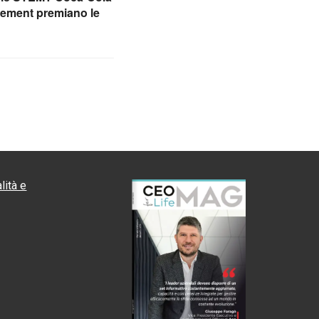
vement premiano le
lità e