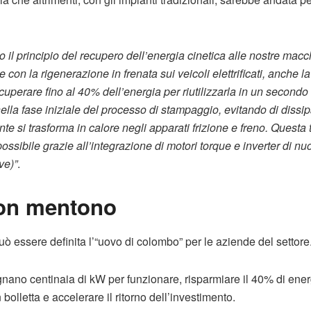
il principio del recupero dell’energia cinetica alle nostre macc
con la rigenerazione in frenata sui veicoli elettrificati, anche l
ecuperare fino al 40% dell’energia per riutilizzarla in un second
nella fase iniziale del processo di stampaggio, evitando di dissip
e si trasforma in calore negli apparati frizione e freno. Questa 
sibile grazie all’integrazione di motori torque e inverter di n
ve)”
.
non mentono
 essere definita l’“uovo di colombo” per le aziende del settore
nano centinaia di kW per funzionare, risparmiare il 40% di energ
 bolletta e accelerare il ritorno dell’investimento.