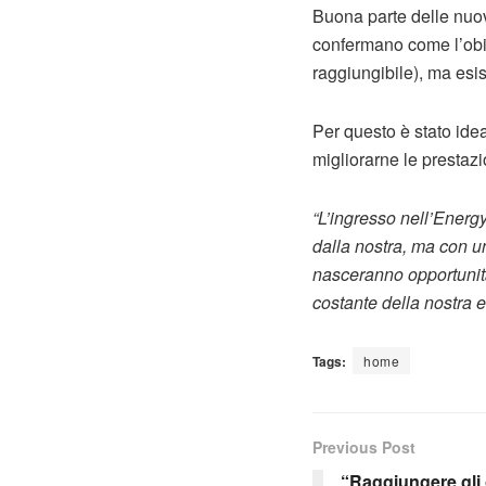
Buona parte delle nuo
confermano come l’obie
raggiungibile), ma esi
Per questo è stato idea
migliorarne le prestaz
“L’ingresso nell’Energ
dalla nostra, ma con u
nasceranno opportunit
costante della nostra ef
Tags:
home
Previous Post
“Raggiungere gli o