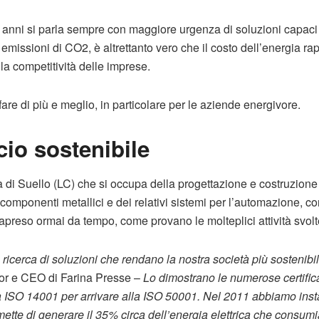
 anni si parla sempre con maggiore urgenza di soluzioni capaci 
ve emissioni di CO2, è altrettanto vero che il costo dell’energia r
la competitività delle imprese.
re di più e meglio, in particolare per le aziende energivore.
io sostenibile
 di Suello (LC) che si occupa della progettazione e costruzione 
componenti metallici e dei relativi sistemi per l’automazione, 
rapreso ormai da tempo, come provano le molteplici attività svolt
icerca di soluzioni che rendano la nostra società più sostenibil
tor e CEO di Farina Presse –
Lo dimostrano le numerose certifi
lla ISO 14001 per arrivare alla ISO 50001. Nel 2011 abbiamo inst
rmette di generare il 35% circa dell’energia elettrica che consum