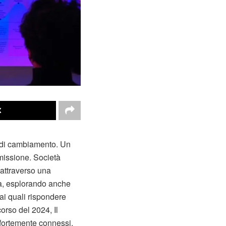
X
e di cambiamento. Un
 missione. Società
 attraverso una
ura, esplorando anche
ai quali rispondere
corso del 2024, Il
a fortemente connessi.