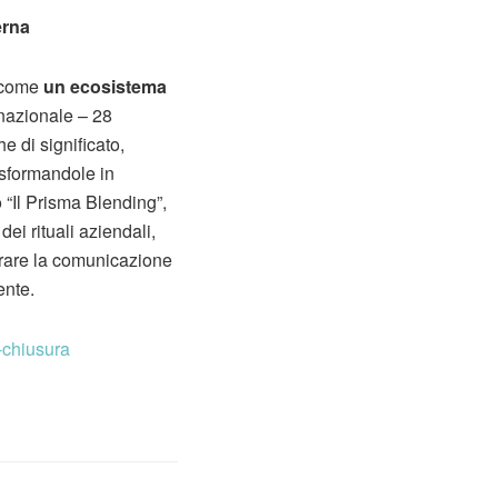
erna
o come
un
ecosistema
nazionale – 28
e di significato,
rasformandole in
 “Il Prisma Blending”,
ei rituali aziendali,
iorare la comunicazione
ente.
-chiusura