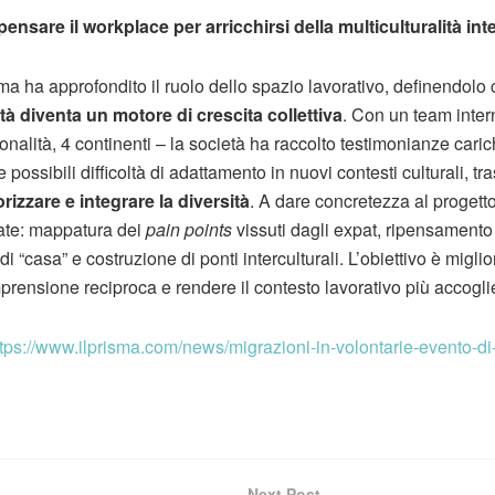
ipensare il workplace per arricchirsi della multiculturalità int
sma ha approfondito il ruolo dello spazio lavorativo, definendol
lità diventa un motore di crescita collettiva
. Con un team inter
onalità, 4 continenti – la società ha raccolto testimonianze carich
 possibili difficoltà di adattamento in nuovi contesti culturali, t
orizzare e integrare la diversità
. A dare concretezza al progetto
rate: mappatura dei
pain points
vissuti dagli expat, ripensamento d
i “casa” e costruzione di ponti interculturali. L’obiettivo è migl
mprensione reciproca e rendere il contesto lavorativo più accogli
ttps://www.ilprisma.com/news/migrazioni-in-volontarie-evento-di
Next Post