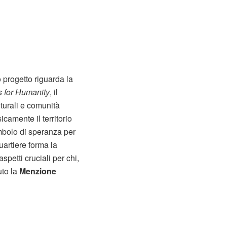
o progetto riguarda la
s for Humanity
, il
ulturali e comunità
isicamente il territorio
mbolo di speranza per
uartiere forma la
spetti cruciali per chi,
uto la
Menzione