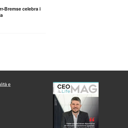
r-Bremse celebra i
ia
lità e