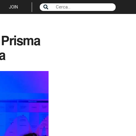
JOIN
l Prisma
a