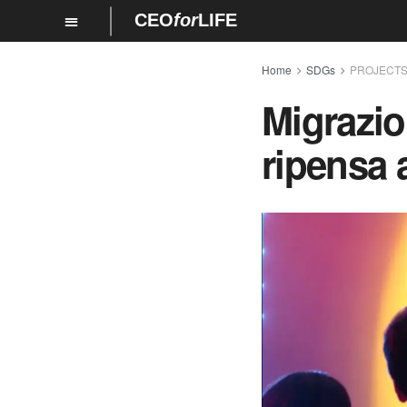
CEO
for
LIFE
Home
SDGs
PROJECT
Migrazio
ripensa a