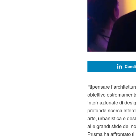
Condi
Ripensare l’architett
obiettivo estremament
internazionale di desig
profonda ricerca interd
arte, urbanistica e des
alle grandi sfide del n
Prisma ha affrontato il