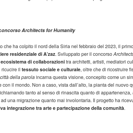
c
oncorso Architects for Humanity
 che ha colpito il nord della Siria nel febbraio del 2023, il prim
iere residenziale di A’zaz
. Sviluppato per il concorso
Architect
 ecosistema di collaborazioni
tra architetti, artisti, mediatori c
 ricucire il
tessuto sociale e culturale
, oltre che di ricostruire f
città della parola
incarna questa visione, concepito come un si
re con il mondo. Non a caso, vista dall’alto, la pianta del nuovo q
 richiamando tanto al senso di rinascita quanto di appartenenza, a
o ad una migrazione quanto mai involontaria. Il progetto ha ricev
iva integrazione tra arte e partecipazione della comunità
.