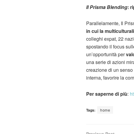
Il Prisma Blending
: r
Parallelamente, Il Pri
in cui la multicultura
colleghi expat, 22 nazi
spostando il focus sulle
un’opportunità per
val
una serie di azioni mi
creazione di un senso d
interna, favorire la co
Per saperne di più
:
h
Tags:
home
Previous Post