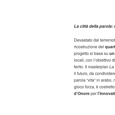
La città della parola
: 
Devastato dal terremoto
ricostruzione del
quart
progetto si basa su
un
locali, con l’obiettivo di
ferito. Il masterplan
La 
il futuro, da condivide
parola “vita” in arabo,
gioco forza, è costrett
d’Onore
per
l’innovat