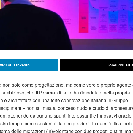
vidi su Linkedin
Condividi su 
ura non solo come progettazione, ma come vero e proprio agent
e ambizioso, che
Il Prisma
, di fatto, ha rimodulato nella propria
n e architettura con una forte connotazione italiana, il Gruppo –
isciplinare – non si limita al concetto nudo e crudo di architett
ign, ottenendo da ognuno spunti interessanti e innovativi grazie 
ostro tempo, come sostenibilità e migrazioni. In quest’ottica, nel 
 tema delle migrazioni (in)volontarie con due progetti distinti m