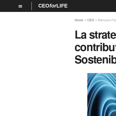
CEO
for
LIFE
Home
CEO
Manuela Fra
La strate
contribut
Sostenib