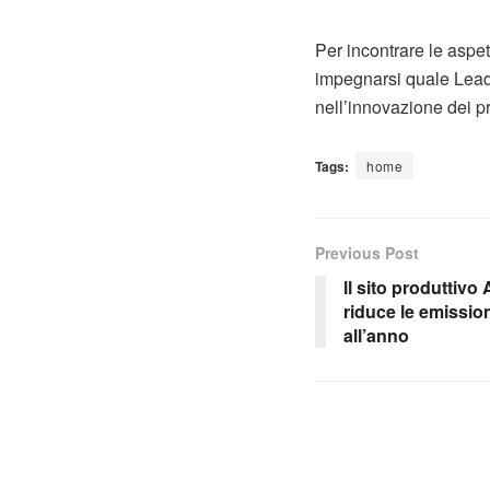
Per incontrare le aspet
impegnarsi quale Leade
nell’innovazione dei pr
Tags:
home
Previous Post
ll sito produttiv
riduce le emission
all’anno