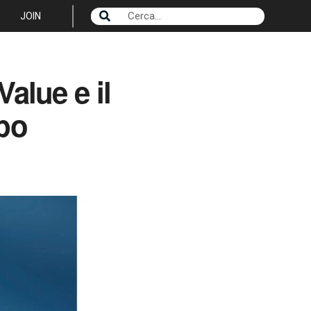
JOIN
Value e il
ppo