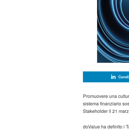
Condi
Promuovere una cultura 
sistema finanziario sost
Stakeholder il 21 mar
doValue ha definito i T