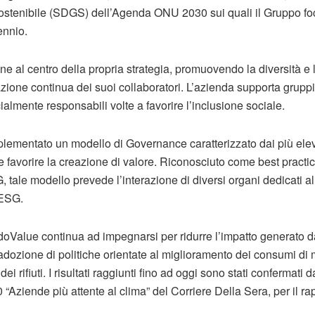
Sostenibile (SDGS) dell’Agenda ONU 2030 sui quali il Gruppo foc
ennio.
e al centro della propria strategia, promuovendo la diversità e 
zione continua dei suoi collaboratori. L’azienda supporta gruppi
almente responsabili volte a favorire l’inclusione sociale.
mplementato un modello di Governance caratterizzato dai più elev
 favorire la creazione di valore. Riconosciuto come best practice
tale modello prevede l’interazione di diversi organi dedicati al
 ESG.
oValue continua ad impegnarsi per ridurre l’impatto generato dal
adozione di politiche orientate al miglioramento dei consumi di m
 dei rifiuti. I risultati raggiunti fino ad oggi sono stati confermati
 “Aziende più attente al clima” del Corriere Della Sera, per il ra