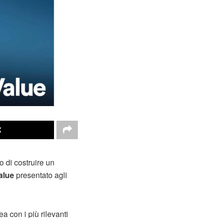
X
o di costruire un
alue
presentato agli
a con i più rilevanti