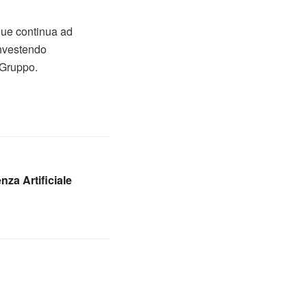
alue continua ad
investendo
l Gruppo.
enza Artificiale