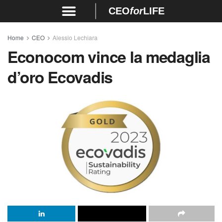
CEO
for
LIFE
Home
CEO
Alessio Lechiara
Econocom vince la medaglia
d’oro Ecovadis