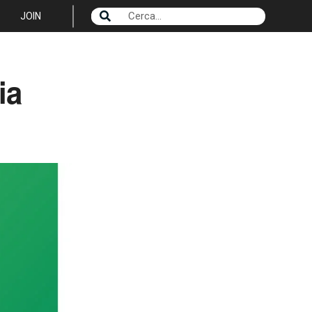
JOIN
ia