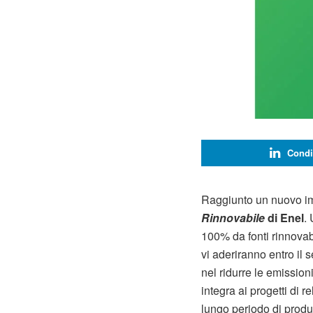
Condi
Raggiunto un nuovo imp
Rinnovabile
di Enel
.
100% da fonti rinnovabil
vi aderiranno entro il
nel ridurre le emission
integra ai progetti di 
lungo periodo di produr