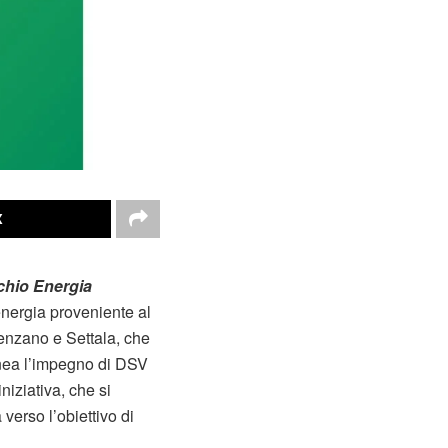
X
chio Energia
 energia proveniente al
lvenzano e Settala, che
linea l’impegno di DSV
niziativa, che si
verso l’obiettivo di