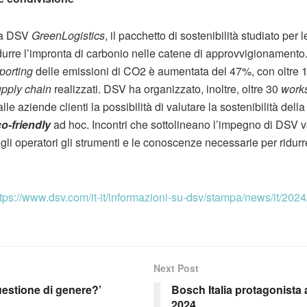
e a DSV
GreenLogistics
, il pacchetto di sostenibilità studiato per
ridurre l’impronta di carbonio nelle catene di approvvigionamento.
porting
delle emissioni di CO2 è aumentata del 47%, con oltre 1
pply chain
realizzati. DSV ha organizzato, inoltre, oltre 30
work
alle aziende clienti la possibilità di valutare la sostenibilità dell
o-friendly
ad hoc. Incontri che sottolineano l’impegno di DSV v
gli operatori gli strumenti e le conoscenze necessarie per ridur
tps://www.dsv.com/it-it/informazioni-su-dsv/stampa/news/it/2024/
Next Post
estione di genere?’
Bosch Italia protagonista 
2024