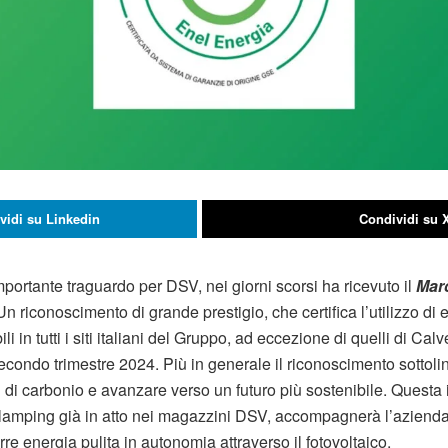
vidi su Linkedin
Condividi su 
ortante traguardo per DSV, nei giorni scorsi ha ricevuto il
Mar
 Un riconoscimento di grande prestigio, che certifica l’utilizzo di
i in tutti i siti italiani del Gruppo, ad eccezione di quelli di Ca
 secondo trimestre 2024. Più in generale il riconoscimento sotto
i di carbonio e avanzare verso un futuro più sostenibile. Questa i
relamping già in atto nei magazzini DSV, accompagnerà l’azienda 
re energia pulita in autonomia attraverso il fotovoltaico.