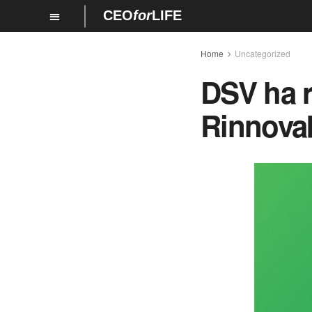
CEO
for
LIFE
Home
Uncategorized
DSV ha r
Rinnovab