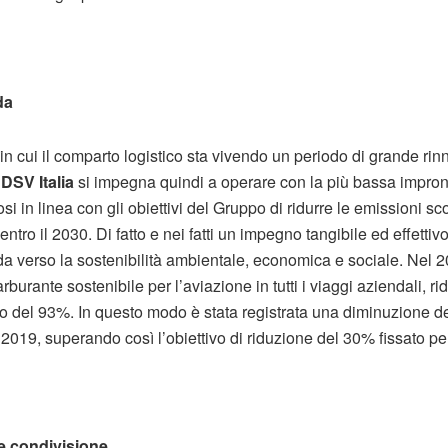
da
in cui il comparto logistico sta vivendo un periodo di grande ri
,
DSV Italia
si impegna quindi a operare con la più bassa impron
i in linea con gli obiettivi del Gruppo di ridurre le emissioni sc
ntro il 2030. Di fatto e nei fatti un impegno tangibile ed effettivo,
nda verso la sostenibilità ambientale, economica e sociale. Nel
arburante sostenibile per l’aviazione in tutti i viaggi aziendali, 
io del 93%. In questo modo è stata registrata una diminuzione d
 2019, superando così l’obiettivo di riduzione del 30% fissato per
e condivisione