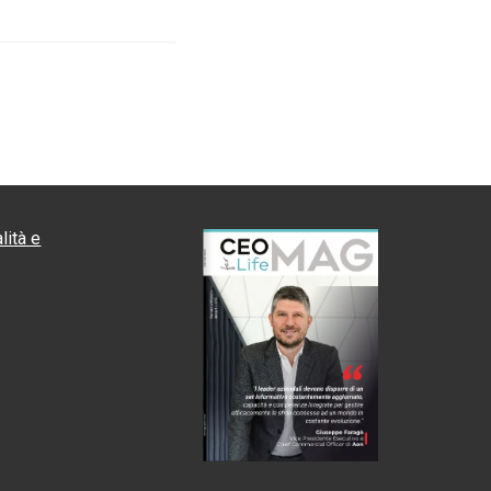
lità e