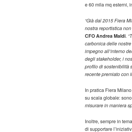
e 60 mila mq esterni, in
“Già dal 2015 Fiera Mi
nostra reportistica no
CFO Andrea Maldi
.
“T
carbonica delle nostre
impegno all’interno de
degli stakeholder, i nos
profilo di sostenibilit
recente premiato con i
In pratica Fiera Milan
su scala globale: sono 
misurare in maniera spe
Inoltre, sempre in tema
di supportare l’iniziati