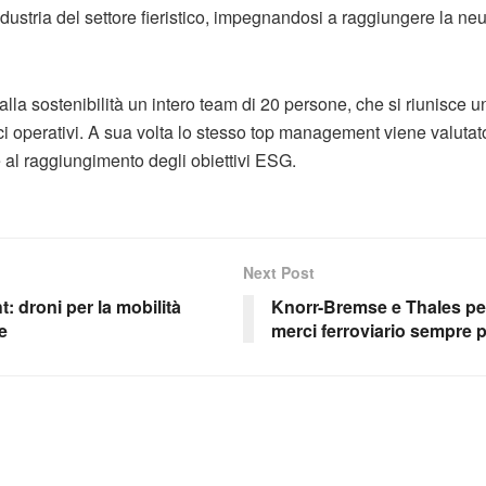
industria del settore fieristico, impegnandosi a raggiungere la neu
lla sostenibilità un intero team di 20 persone, che si riunisce u
ici operativi. A sua volta lo stesso top management viene valutat
e al raggiungimento degli obiettivi ESG.
Next Post
: droni per la mobilità
Knorr-Bremse e Thales per
e
merci ferroviario sempre p