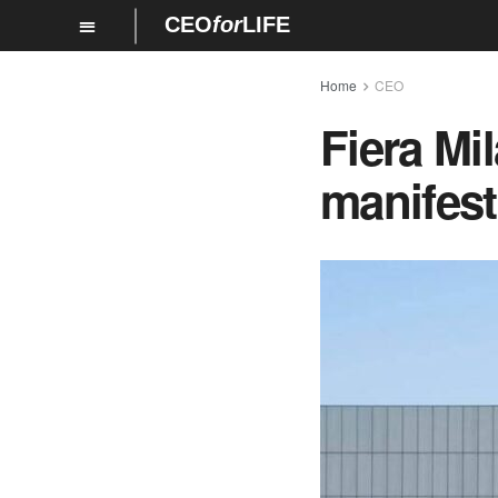
CEO
for
LIFE
Home
CEO
Fiera Mi
manifesta