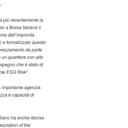
e
.
ma più recentemente la
to a Borsa Italiana il
ione dell’impronta
) e formalizzato questo
pprezzamento da parte
n un quartiere con alto
 impegno che è stato di
 Low ESG Risk”
.
ta importante agenzia
zza e capacità di
 Milano ha anche deciso
ociation of the