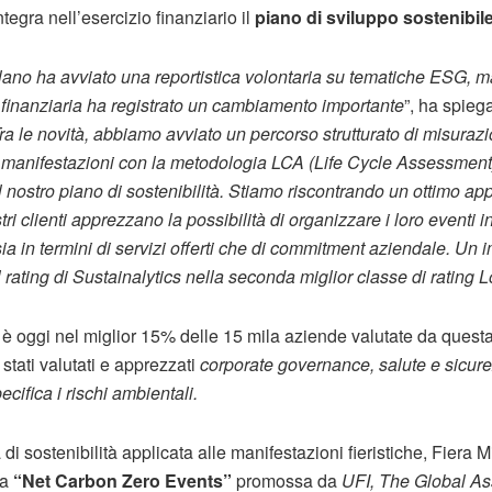
tegra nell’esercizio finanziario il
piano di sviluppo sostenibil
lano ha avviato una reportistica volontaria su tematiche ESG, 
n finanziaria ha registrato un cambiamento importante
”, ha spiega
ra le novità, abbiamo avviato un percorso strutturato di misuraz
 manifestazioni con la metodologia LCA (Life Cycle Assessment
l nostro piano di sostenibilità. Stiamo riscontrando un ottimo a
tri clienti apprezzano la possibilità di organizzare i loro eventi i
à sia in termini di servizi offerti che di commitment aziendale. Un
l rating di Sustainalytics nella seconda miglior classe di rating
o è oggi nel miglior 15% delle 15 mila aziende valutate da ques
stati valutati e apprezzati
corporate governance, salute e sicure
cifica i rischi ambientali.
 di sostenibilità applicata alle manifestazioni fieristiche, Fiera
va
“Net Carbon Zero Events”
promossa da
UFI, The Global Ass