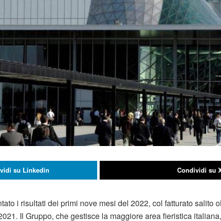
vidi su Linkedin
Condividi su 
to i risultati dei primi nove mesi del 2022, col fatturato salito ol
 2021. Il Gruppo, che gestisce la maggiore area fieristica italian