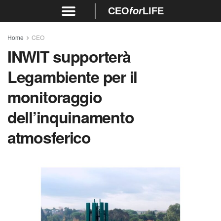
CEO
for
LIFE
Home
CEO
INWIT supporterà
Legambiente per il
monitoraggio
dell’inquinamento
atmosferico