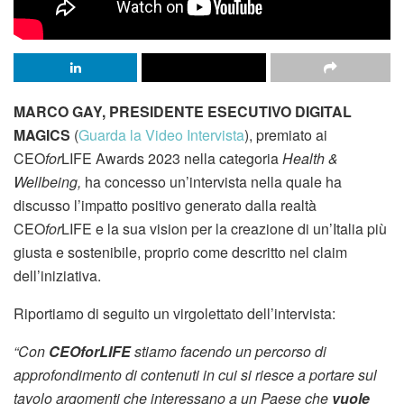
MARCO GAY, PRESIDENTE ESECUTIVO DIGITAL
MAGICS
(
Guarda la Video Intervista
), premiato ai
CEO
for
LIFE Awards 2023 nella categoria
Health &
Wellbeing,
ha concesso un’intervista nella quale ha
discusso l’impatto positivo generato dalla realtà
CEO
for
LIFE e la sua vision per la creazione di un’Italia più
giusta e sostenibile, proprio come descritto nel claim
dell’iniziativa.
Riportiamo di seguito un virgolettato dell’intervista:
“Con
CEOforLIFE
stiamo facendo un percorso di
approfondimento di contenuti in cui si riesce a portare sul
tavolo argomenti che interessano a un Paese che
vuole