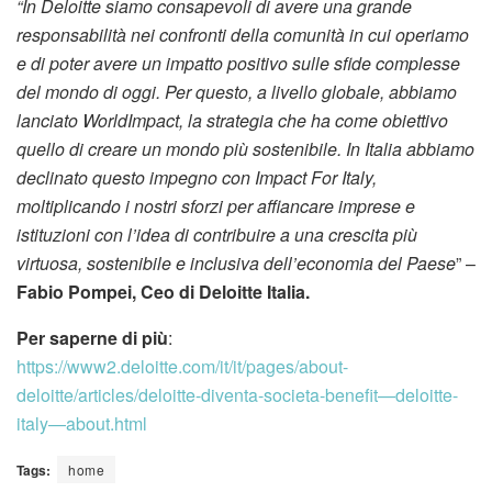
“In Deloitte siamo consapevoli di avere una grande
responsabilità nei confronti della comunità in cui operiamo
e di poter avere un impatto positivo sulle sfide complesse
del mondo di oggi. Per questo, a livello globale, abbiamo
lanciato WorldImpact, la strategia che ha come obiettivo
quello di creare un mondo più sostenibile. In Italia abbiamo
declinato questo impegno con Impact For Italy,
moltiplicando i nostri sforzi per affiancare imprese e
istituzioni con l’idea di contribuire a una crescita più
virtuosa, sostenibile e inclusiva dell’economia del Paese
” –
Fabio Pompei, Ceo di Deloitte Italia.
Per saperne di più
:
https://www2.deloitte.com/it/it/pages/about-
deloitte/articles/deloitte-diventa-societa-benefit—deloitte-
italy—about.html
Tags:
home