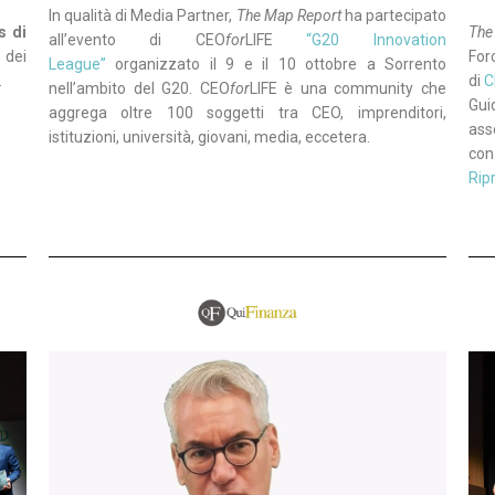
In qualità di Media Partner,
The Map Report
ha partecipato
s di
The
all’evento di CEO
for
LIFE
“G20 Innovation
 dei
For
League”
organizzato il 9 e il 10 ottobre a Sorrento
.
di
C
nell’ambito del G20. CEO
for
LIFE è una community che
Gui
aggrega oltre 100 soggetti tra CEO, imprenditori,
asso
istituzioni, università, giovani, media, eccetera.
con 
Rip