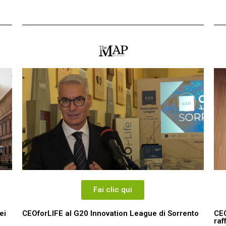
Fai clic qui
ei
CEOforLIFE al G20 Innovation League di Sorrento
CEO
raf