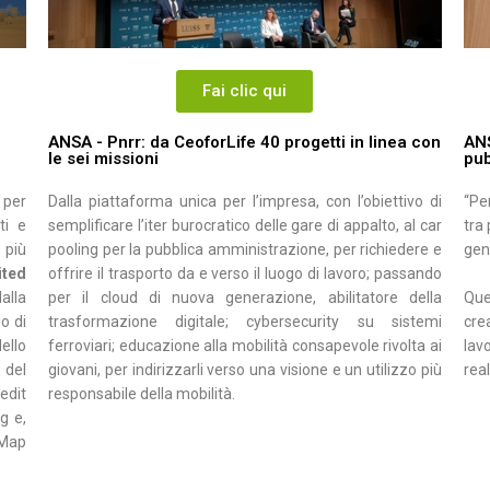
Fai clic qui
ANSA - Pnrr: da CeoforLife 40 progetti in linea con
ANS
le sei missioni
pub
Dalla piattaforma unica per l’impresa, con l’obiettivo di
“Pe
 per
semplificare l’iter burocratico delle gare di appalto, al car
tra
ti e
pooling per la pubblica amministrazione, per richiedere e
gen
più
offrire il trasporto da e verso il luogo di lavoro; passando
ited
per il cloud di nuova generazione, abilitatore della
Que
alla
trasformazione digitale; cybersecurity su sistemi
crea
o di
ferroviari; educazione alla mobilità consapevole rivolta ai
lav
ello
giovani, per indirizzarli verso una visione e un utilizzo più
rea
 del
responsabile della mobilità.
edit
g e,
 Map