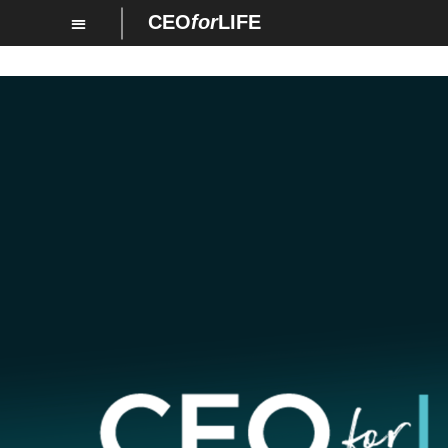
CEO
for
LIFE