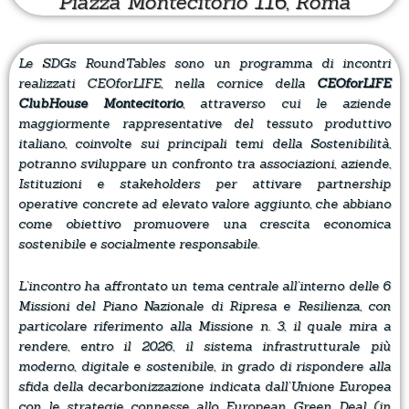
Piazza Montecitorio 116, Roma
Le SDGs RoundTables sono un programma di incontri
realizzati CEO
for
LIFE, nella cornice della
CEO
for
LIFE
ClubHouse Montecitorio
, attraverso cui le aziende
maggiormente rappresentative del tessuto produttivo
italiano, coinvolte sui principali temi della Sostenibilità,
potranno sviluppare un confronto tra associazioni, aziende,
Istituzioni e stakeholders per attivare partnership
operative concrete ad elevato valore aggiunto, che abbiano
come obiettivo promuovere una crescita economica
sostenibile e socialmente responsabile.
L’incontro ha affrontato un tema centrale all’interno delle 6
Missioni del Piano Nazionale di Ripresa e Resilienza, con
particolare riferimento alla Missione n. 3, il quale mira a
rendere, entro il 2026, il sistema infrastrutturale più
moderno, digitale e sostenibile, in grado di rispondere alla
sfida della decarbonizzazione indicata dall’Unione Europea
con le strategie connesse allo European Green Deal (in