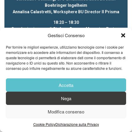
Boehringer Ingelheim
Annalisa Calastretti,
Worksphere BU Director
Il Prisma
18:20 – 18:30
Conclusioni a cura di
Stefano Carone,
Managing Partner
Gestisci Consenso
and Shareholder
Il Prisma
18.30
Per fornire le migliori esperienze, utilizziamo tecnologie come i cookie per
memorizzare e/o accedere alle informazioni del dispositivo. Il consenso a
Fine dei lavori e Brindisi finale
queste tecnologie ci permetterà di elaborare dati come il comportamento di
navigazione o ID unici su questo sito. Non acconsentire o ritirare il
Erano presenti, tra gli altri:
consenso può influire negativamente su alcune caratteristiche e funzioni.
LUCONI & C. |
SCAI Partners
| 36Brains |
Gruppo-IES
| Durante
S.p.A.
| Ese |
Teleperformance
| Kopernicana |
Acquedotto
Pugliese
| Glasford International Italy|
Accetta
Nega
Modifica consenso
Cookie Policy
Dichiarazione sulla Privacy