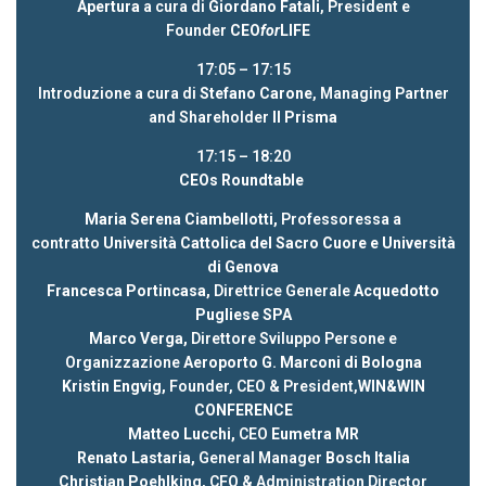
Apertura
a cura di
Giordano Fatali
, President e
Founder
CEO
for
LIFE
17:05 – 17:15
Introduzione a cura di
Stefano Carone
, Managing Partner
and Shareholder
Il Prisma
17:15 – 18:20
CEOs Roundtable
Maria Serena Ciambellotti,
Professoressa a
contratto
Università Cattolica del Sacro Cuore e Università
di Genova
Francesca Portincasa,
Direttrice Generale
Acquedotto
Pugliese SPA
Marco Verga,
Direttore Sviluppo Persone e
Organizzazione
Aeroporto G. Marconi di Bologna
Kristin Engvig,
Founder, CEO & President,
WIN&WIN
CONFERENCE
Matteo Lucchi,
CEO
Eumetra MR
Renato Lastaria,
General Manager
Bosch Italia
Christian Poehlking
, CFO & Administration Director