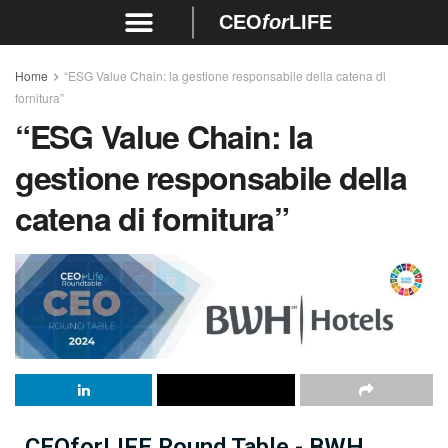
CEO
for
LIFE
Home
“ESG Value Chain: la gestione responsabile della catena di
fornitura”
“ESG Value Chain: la
gestione responsabile della
catena di fornitura”
CEOforLIFE Round Table - BWH