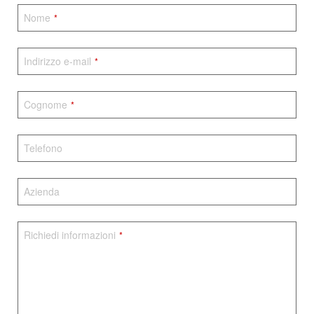
Nome
*
Indirizzo e-mail
*
Cognome
*
Telefono
Azienda
Richiedi informazioni
*