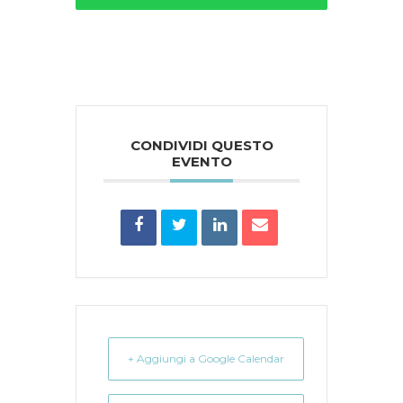
Questo
campo
deve
essere
lasciato
CONDIVIDI QUESTO
vuoto
EVENTO
+ Aggiungi a Google Calendar