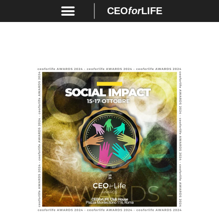
CEO
for
LIFE