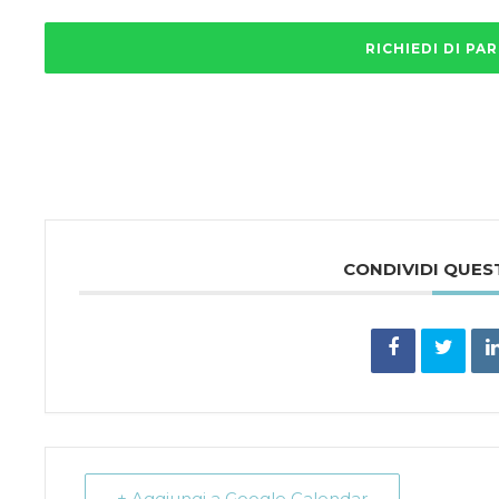
RICHIEDI DI PA
Questo
campo
deve
essere
lasciato
vuoto
CONDIVIDI QUE
+ Aggiungi a Google Calendar