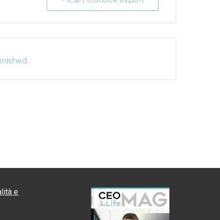
inished.
lità e