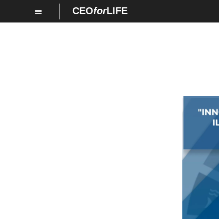
CEO
for
LIFE