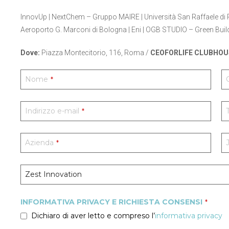
InnovUp | NextChem – Gruppo MAIRE | Università San Raffaele di 
Aeroporto G. Marconi di Bologna | Eni | OGB STUDIO – Green Buil
Dove:
Piazza Montecitorio, 116, Roma /
CEOFORLIFE CLUBHOU
Nome
*
Indirizzo e-mail
*
Azienda
*
INFORMATIVA PRIVACY E RICHIESTA CONSENSI
*
Dichiaro di aver letto e compreso l’
informativa privacy