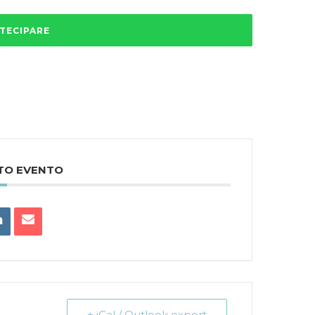
RTECIPARE
STO EVENTO
+ iCal / Outlook export