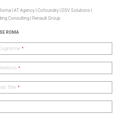
Roma | AT Agency | Cofoundry | DSV Solutions |
ding Consulting | Renault Group
SE ROMA
Cognome
*
Telefono
*
Job Title
*