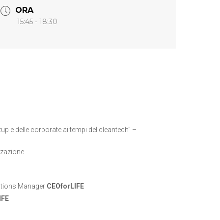
ORA
15:45 - 18:30
tup e delle corporate ai tempi del cleantech” –
izzazione
ations Manager
CEOforLIFE
IFE