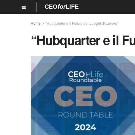
CEO
for
LIFE
Home
“Hubquarter e il Futuro dei Luoghi di Lavoro”
“Hubquarter e il F