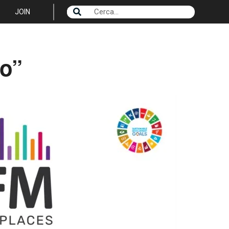
JOIN
ro”