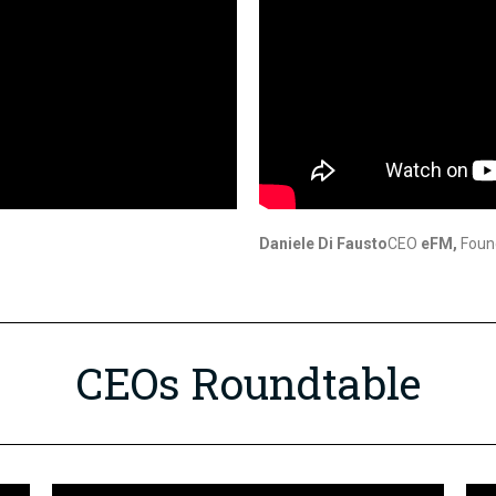
Daniele Di Fausto
CEO
eFM,
Foun
CEOs Roundtable