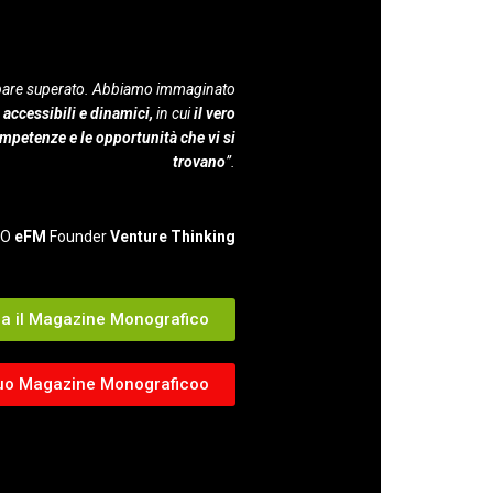
appare superato. Abbiamo immaginato
 accessibili e dinamici,
in cui
il vero
ompetenze e le opportunità che vi si
trovano
”.
EO
eFM
Founder
Venture Thinking
ia il Magazine Monografico
 tuo Magazine Monograficoo