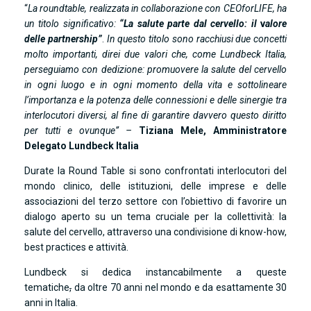
“
La roundtable, realizzata in collaborazione con CEOforLIFE, ha
un titolo significativo:
“La salute parte dal cervello: il
v
alore
delle partnership”
.
In questo titolo sono racchiusi due concetti
molto importanti, direi due valori che, come Lundbeck Italia,
perseguiamo con dedizione: promuovere la salute del cervello
in ogni luogo e in ogni momento della vita e sottolineare
l’importanza e la potenza delle connessioni e delle sinergie tra
interlocutori diversi, al fine di garantire davvero questo diritto
per tutti e ovunque” –
Tiziana Mele, Amministratore
Delegato Lundbeck Italia
Durate la Round Table si sono confrontati interlocutori del
mondo clinico, delle istituzioni, delle imprese e delle
associazioni del terzo settore con l’obiettivo di favorire un
dialogo aperto su un tema cruciale per la collettività: la
salute del cervello, attraverso una condivisione di know-how,
best practices e attività.
Lundbeck si dedica instancabilmente a queste
tematiche
,
da oltre 70 anni nel mondo e da esattamente 30
anni in Italia.