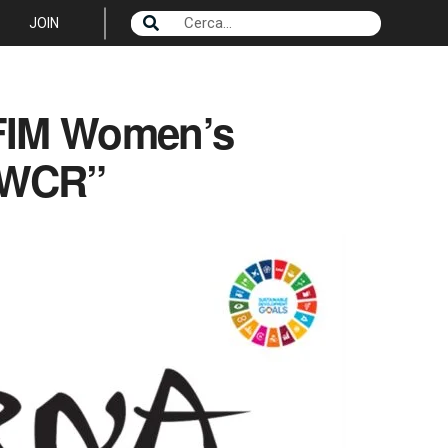
JOIN
 FIM Women’s
ldWCR”