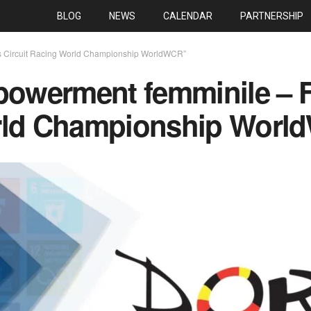
BLOG
NEWS
CALENDAR
PARTNERSHIP
’s Circuit Racing World Championship WorldWCR”
mpowerment femminile –
orld Championship Wor