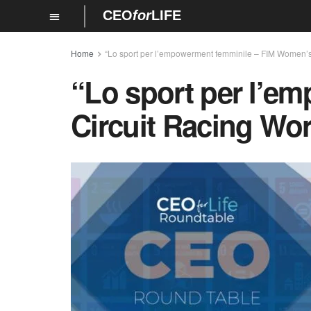
CEO
for
LIFE
Home
“Lo sport per l’empowerment femminile – FIM Women
“Lo sport per l’e
Circuit Racing W