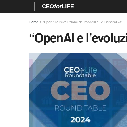
CEO
for
LIFE
Home
“OpenAI e l’evoluzione dei modelli di IA Generativa”
“OpenAI e l’evoluz