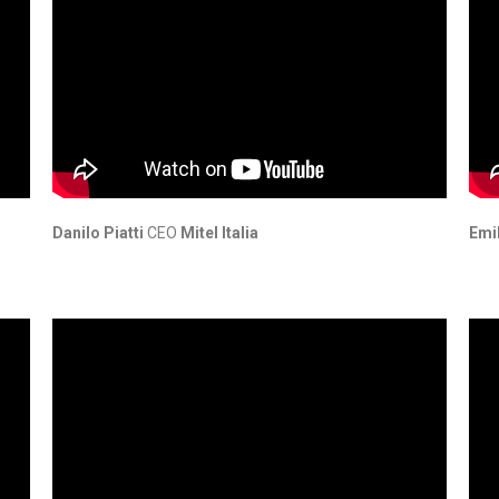
Danilo Piatti
CEO
Mitel Italia
Emi