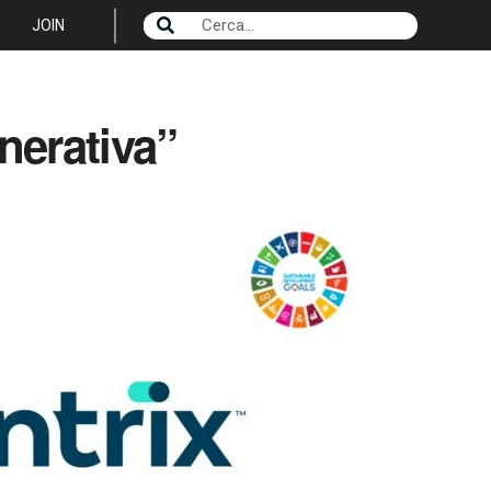
JOIN
nerativa”