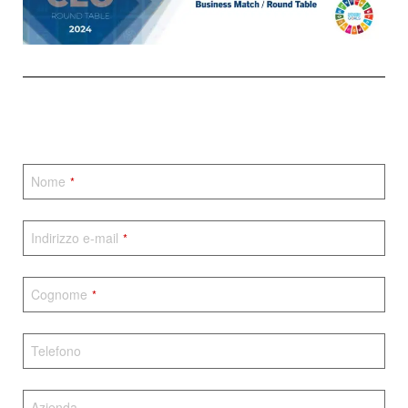
Nome
*
Indirizzo e-mail
*
Cognome
*
Telefono
Azienda