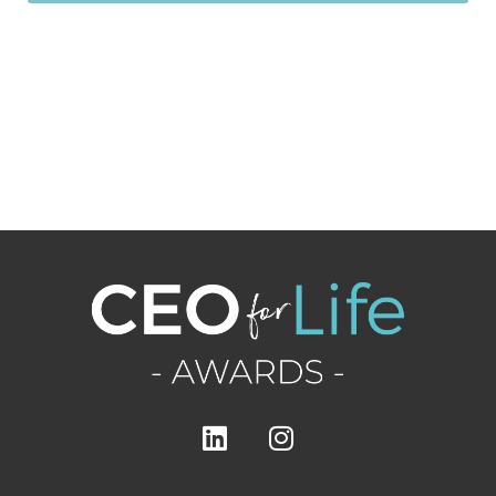
Questo
campo
deve
essere
lasciato
vuoto