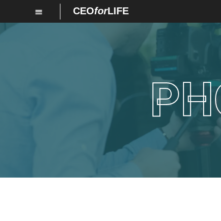
CEO
for
LIFE
PH