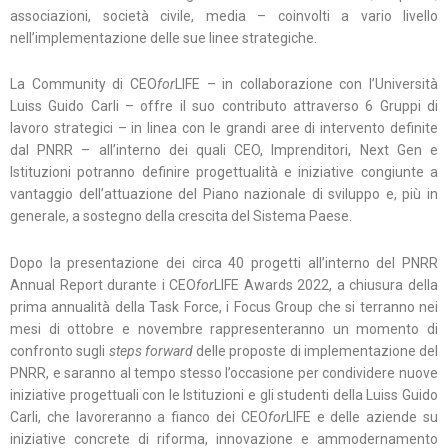
associazioni, società civile, media – coinvolti a vario livello
nell’implementazione delle sue linee strategiche.
La Community di CEO
for
LIFE – in collaborazione con l’Università
Luiss Guido Carli – offre il suo contributo attraverso 6 Gruppi di
lavoro strategici – in linea con le grandi aree di intervento definite
dal PNRR – all’interno dei quali CEO, Imprenditori, Next Gen e
Istituzioni potranno definire progettualità e iniziative congiunte a
vantaggio dell’attuazione del Piano nazionale di sviluppo e, più in
generale, a sostegno della crescita del Sistema Paese.
Dopo la presentazione dei circa 40 progetti all’interno del PNRR
Annual Report durante i CEO
for
LIFE Awards 2022, a chiusura della
prima annualità della Task Force, i Focus Group che si terranno nei
mesi di ottobre e novembre rappresenteranno un momento di
confronto sugli
steps forward
delle proposte di implementazione del
PNRR, e saranno al tempo stesso l’occasione per condividere nuove
iniziative progettuali con le Istituzioni e gli studenti della Luiss Guido
Carli, che lavoreranno a fianco dei CEO
for
LIFE e delle aziende su
iniziative concrete di riforma, innovazione e ammodernamento