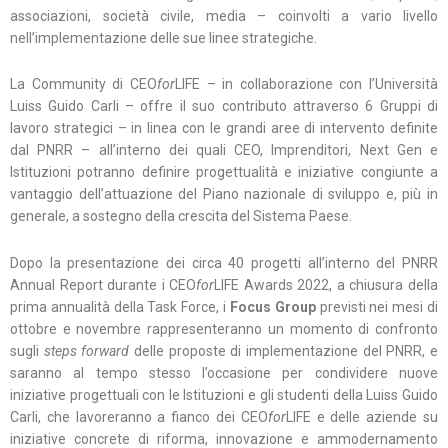
associazioni, società civile, media – coinvolti a vario livello
nell’implementazione delle sue linee strategiche.
La Community di CEO
for
LIFE – in collaborazione con l’Università
Luiss Guido Carli – offre il suo contributo attraverso 6 Gruppi di
lavoro strategici – in linea con le grandi aree di intervento definite
dal PNRR – all’interno dei quali CEO, Imprenditori, Next Gen e
Istituzioni potranno definire progettualità e iniziative congiunte a
vantaggio dell’attuazione del Piano nazionale di sviluppo e, più in
generale, a sostegno della crescita del Sistema Paese.
Dopo la presentazione dei circa 40 progetti all’interno del PNRR
Annual Report durante i CEO
for
LIFE Awards 2022, a chiusura della
prima annualità della Task Force, i
Focus Group
previsti nei mesi di
ottobre e novembre rappresenteranno un momento di confronto
sugli
steps forward
delle proposte di implementazione del PNRR, e
saranno al tempo stesso l’occasione per condividere nuove
iniziative progettuali con le Istituzioni e gli studenti della Luiss Guido
Carli, che lavoreranno a fianco dei CEO
for
LIFE e delle aziende su
iniziative concrete di riforma, innovazione e ammodernamento