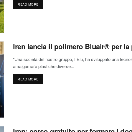
READ MORE
Iren lancia il polimero Bluair® per l
“Una società del nostro gruppo, I.Blu, ha sviluppato una tecno
amalgamare plastiche diverse...
READ MORE
Iren: corso gratuito per formare i do