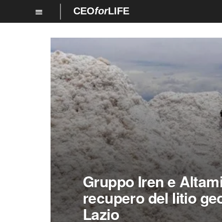
CEO
for
LIFE
Gruppo Iren e Altami
recupero del litio ge
Lazio