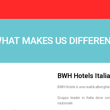
HAT MAKES US DIFFERE
BWH Hotels Itali
BWH Hotels è una realtà alberghier
Gruppo leader in Italia dove cont
nazionale.