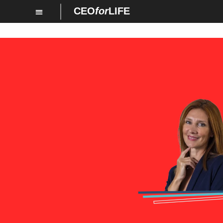
CEO
for
LIFE