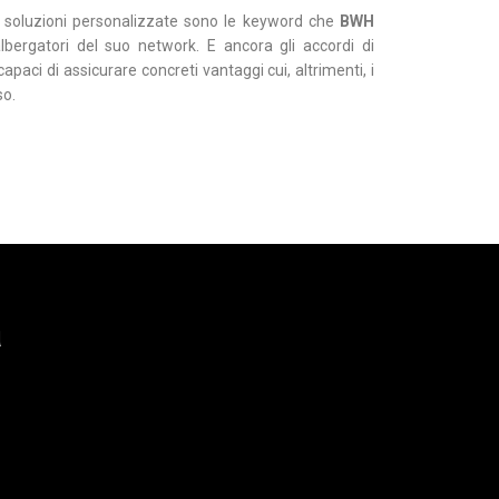
e e soluzioni personalizzate sono le keyword che
BWH
lbergatori del suo network. E ancora gli accordi di
apaci di assicurare concreti vantaggi cui, altrimenti, i
so.
a