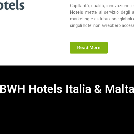
Capillarità, qualità, innovazion
Hotels
mette al servizio degli a
marketing e distribuzione globali c
singoli hotel non avrebbero acces
Read More
BWH Hotels Italia & Malt