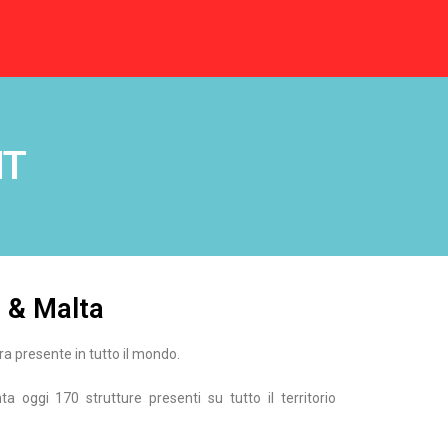
NT
a & Malta
a presente in tutto il mondo.
a oggi 170 strutture presenti su tutto il territorio