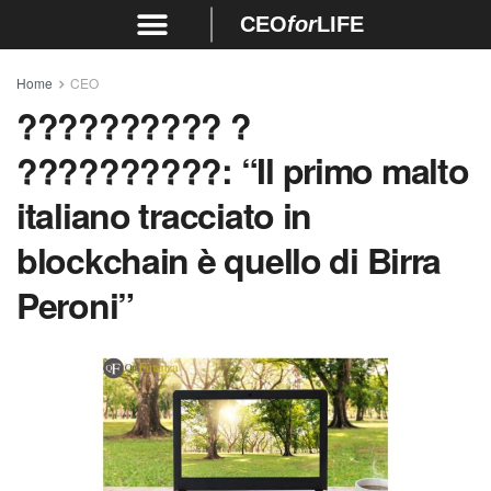
CEO
for
LIFE
Home
CEO
?????????? ?
??????????: “Il primo malto
italiano tracciato in
blockchain è quello di Birra
Peroni”