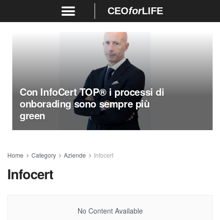
CEO
for
LIFE
Con InfoCert TOP® i processi di
onborading sono sempre più
green
Home
Category
Aziende
Infocert
Infocert
No Content Available