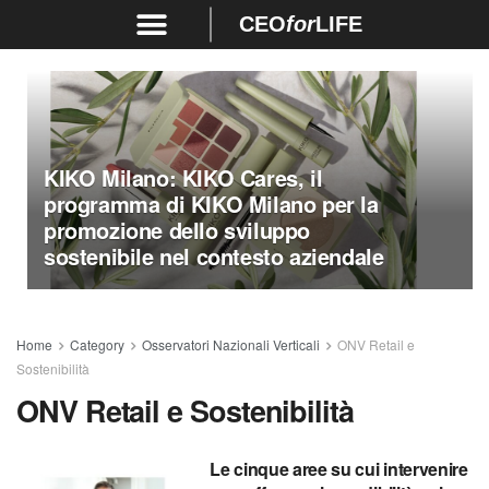
CEO
for
LIFE
KIKO Milano: KIKO Cares, il
programma di KIKO Milano per la
promozione dello sviluppo
sostenibile nel contesto aziendale
Home
Category
Osservatori Nazionali Verticali
ONV Retail e
Sostenibilità
ONV Retail e Sostenibilità
Le cinque aree su cui intervenire