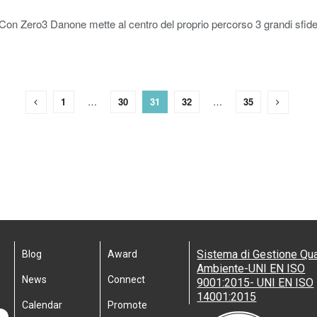
 Con Zero3 Danone mette al centro del proprio percorso 3 grandi sfide:
1
…
30
31
32
…
35
Sistema di Gestione Qua
Blog
Award
Ambiente-UNI EN ISO
News
Connect
9001:2015- UNI EN ISO
14001:2015
Calendar
Promote