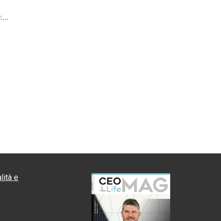
...
lità e