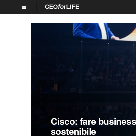
CEO
for
LIFE
Cisco: fare busines
sostenibile