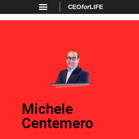
CEO
for
LIFE
Michele
Centemero