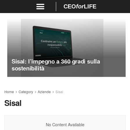
CEO
for
LIFE
Sisal: l’impegno a 360 gradi sulla
sostenibilità
Home
Category
Aziende
Sisal
Sisal
No Content Available