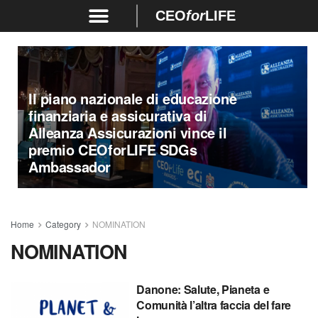
CEO
for
LIFE
Il piano nazionale di educazione
finanziaria e assicurativa di
Alleanza Assicurazioni vince il
premio CEOforLIFE SDGs
Ambassador
Home
Category
NOMINATION
NOMINATION
Danone: Salute, Pianeta e
Comunità l’altra faccia del fare