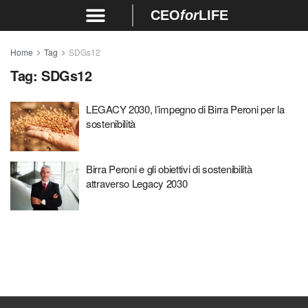
CEO
for
LIFE
Home
Tag
SDGs12
Tag:
SDGs12
LEGACY 2030, l’impegno di Birra Peroni per la
sostenibilità
Birra Peroni e gli obiettivi di sostenibilità
attraverso Legacy 2030