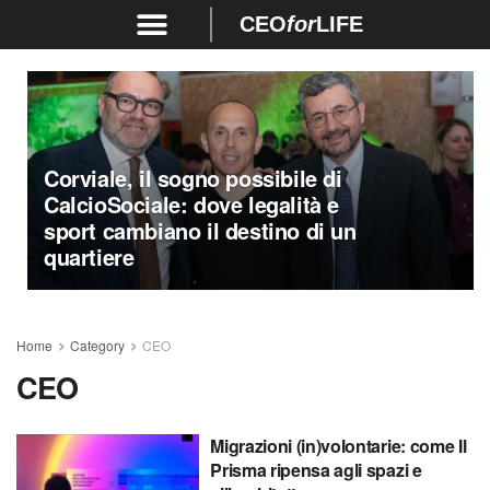
CEO
for
LIFE
Corviale, il sogno possibile di
CalcioSociale: dove legalità e
sport cambiano il destino di un
quartiere
Home
Category
CEO
CEO
Migrazioni (in)volontarie: come Il
Prisma ripensa agli spazi e