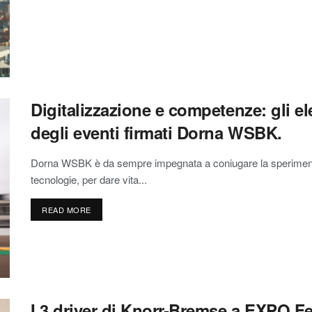
Digitalizzazione e competenze: gli e
degli eventi firmati Dorna WSBK.
Dorna WSBK è da sempre impegnata a coniugare la sperimenta
tecnologie, per dare vita...
READ MORE
I 3 driver di Knorr-Bremse a EXPO Fer