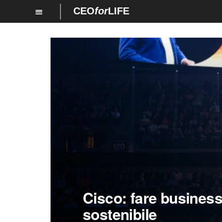
CEO
for
LIFE
Cisco: fare busines
sostenibile