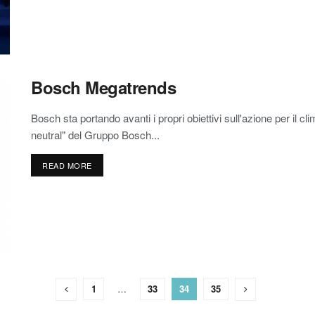
Bosch Megatrends
Bosch sta portando avanti i propri obiettivi sull'azione per il cl
neutral" del Gruppo Bosch...
READ MORE
1
…
33
34
35