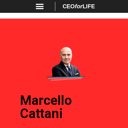
CEO
for
LIFE
Marcello
Cattani