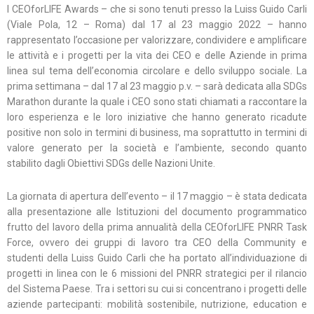
I CEOforLIFE Awards – che si sono tenuti presso la Luiss Guido Carli
(Viale Pola, 12 – Roma) dal 17 al 23 maggio 2022 – hanno
rappresentato l’occasione per valorizzare, condividere e amplificare
le attività e i progetti per la vita dei CEO e delle Aziende in prima
linea sul tema dell’economia circolare e dello sviluppo sociale. La
prima settimana – dal 17 al 23 maggio p.v. – sarà dedicata alla SDGs
Marathon durante la quale i CEO sono stati chiamati a raccontare la
loro esperienza e le loro iniziative che hanno generato ricadute
positive non solo in termini di business, ma soprattutto in termini di
valore generato per la società e l’ambiente, secondo quanto
stabilito dagli Obiettivi SDGs delle Nazioni Unite.
La giornata di apertura dell’evento – il 17 maggio – è stata dedicata
alla presentazione alle Istituzioni del documento programmatico
frutto del lavoro della prima annualità della CEOforLIFE PNRR Task
Force, ovvero dei gruppi di lavoro tra CEO della Community e
studenti della Luiss Guido Carli che ha portato all’individuazione di
progetti in linea con le 6 missioni del PNRR strategici per il rilancio
del Sistema Paese. Tra i settori su cui si concentrano i progetti delle
aziende partecipanti: mobilità sostenibile, nutrizione, education e