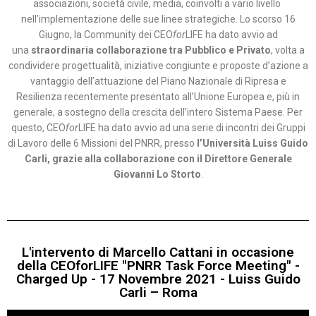
associazioni, società civile, media, coinvolti a vario livello
nell’implementazione delle sue linee strategiche. Lo scorso 16
Giugno, la Community dei CEO
for
LIFE ha dato avvio ad
una
straordinaria collaborazione tra Pubblico e Privato
, volta a
condividere progettualità, iniziative congiunte e proposte d’azione a
vantaggio dell’attuazione del Piano Nazionale di Ripresa e
Resilienza recentemente presentato all’Unione Europea e, più in
generale, a sostegno della crescita dell’intero Sistema Paese. Per
questo, CEO
for
LIFE ha dato avvio ad una serie di incontri dei Gruppi
di Lavoro delle 6 Missioni del PNRR, presso
l’Università Luiss Guido
Carli, grazie alla collaborazione con il Direttore Generale
Giovanni Lo Storto
.
L'intervento di Marcello Cattani in occasione
della CEOforLIFE "PNRR Task Force Meeting" -
Charged Up - 17 Novembre 2021 - Luiss Guido
Carli – Roma