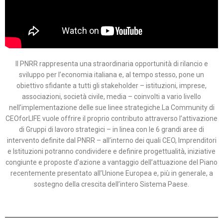
Il PNRR rappresenta una straordinaria opportunità di rilancio e
sviluppo per l’economia italiana e, al tempo stesso, pone un
obiettivo sfidante a tutti gli stakeholder – istituzioni, imprese,
associazioni, società civile, media – coinvolti a vario livello
nell’implementazione delle sue linee strategiche.La Community di
CEOforLIFE vuole offrire il proprio contributo attraverso l’attivazione
di Gruppi di lavoro strategici – in linea con le 6 grandi aree di
intervento definite dal PNRR – all’interno dei quali CEO, Imprenditori
e Istituzioni potranno condividere e definire progettualità, iniziative
congiunte e proposte d’azione a vantaggio dell’attuazione del Piano
recentemente presentato all’Unione Europea e, più in generale, a
sostegno della crescita dell’intero Sistema Paese.