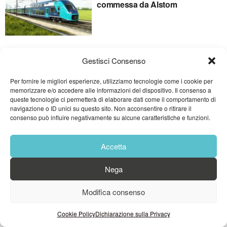
commessa da Alstom
Treno della Dolce Vita, Knorr-
Gestisci Consenso
Bremse fornirà i sistemi
tecnologici green
Per fornire le migliori esperienze, utilizziamo tecnologie come i cookie per
memorizzare e/o accedere alle informazioni del dispositivo. Il consenso a
queste tecnologie ci permetterà di elaborare dati come il comportamento di
navigazione o ID unici su questo sito. Non acconsentire o ritirare il
consenso può influire negativamente su alcune caratteristiche e funzioni.
Knorr-Bremse e Thales per
rendere il trasporto merci
ferroviario sempre più
Accetta
all’avanguardia
Nega
Knorr-Bremse ad InnoTrans 2022
Modifica consenso
con soluzioni performanti ed
innovative, a tutela dell’ambiente
Cookie Policy
Dichiarazione sulla Privacy