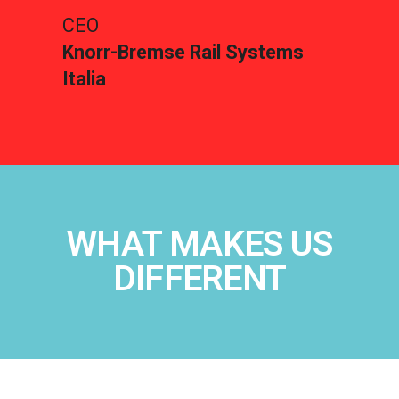
CEO
Knorr-Bremse Rail Systems
Italia
WHAT MAKES US
DIFFERENT