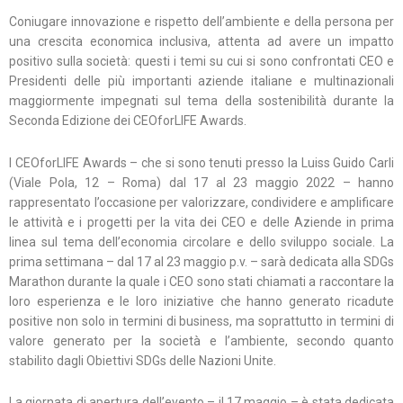
Coniugare innovazione e rispetto dell’ambiente e della persona per
una crescita economica inclusiva, attenta ad avere un impatto
positivo sulla società: questi i temi su cui si sono confrontati CEO e
Presidenti delle più importanti aziende italiane e multinazionali
maggiormente impegnati sul tema della sostenibilità durante la
Seconda Edizione dei CEOforLIFE Awards.
I CEOforLIFE Awards – che si sono tenuti presso la Luiss Guido Carli
(Viale Pola, 12 – Roma) dal 17 al 23 maggio 2022 – hanno
rappresentato l’occasione per valorizzare, condividere e amplificare
le attività e i progetti per la vita dei CEO e delle Aziende in prima
linea sul tema dell’economia circolare e dello sviluppo sociale. La
prima settimana – dal 17 al 23 maggio p.v. – sarà dedicata alla SDGs
Marathon durante la quale i CEO sono stati chiamati a raccontare la
loro esperienza e le loro iniziative che hanno generato ricadute
positive non solo in termini di business, ma soprattutto in termini di
valore generato per la società e l’ambiente, secondo quanto
stabilito dagli Obiettivi SDGs delle Nazioni Unite.
La giornata di apertura dell’evento – il 17 maggio – è stata dedicata